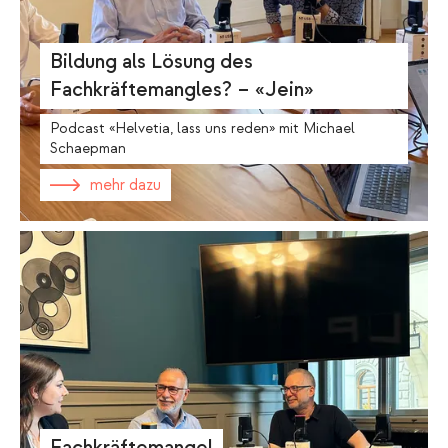
Bildung als Lösung des
Fachkräftemangles? – «Jein»
Podcast «Helvetia, lass uns reden» mit Michael
Schaepman
mehr dazu
Fachkräftemangel