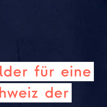
lder
für
eine
hweiz
der