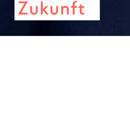
Zukunft
SD21 >
AMBASSADORS >
CHARAKTERE
Beat Wittmann |
24.03.2026
6. Chancenbarometer - Expertenstim